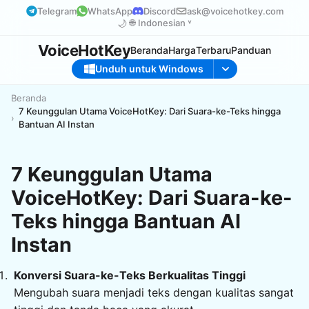
Telegram
WhatsApp
Discord
ask@voicehotkey.com
🌙
🌐
Indonesian ˅
VoiceHotKey
Beranda
Harga
Terbaru
Panduan
Unduh untuk Windows
Beranda
7 Keunggulan Utama VoiceHotKey: Dari Suara-ke-Teks hingga
Bantuan AI Instan
7 Keunggulan Utama
VoiceHotKey: Dari Suara-ke-
Teks hingga Bantuan AI
Instan
Konversi Suara-ke-Teks Berkualitas Tinggi
Mengubah suara menjadi teks dengan kualitas sangat